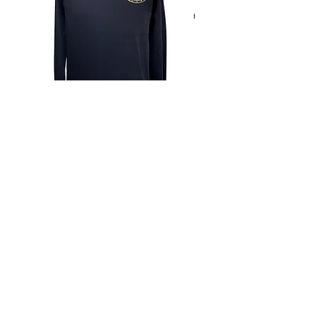
50
44.5
51
22.5
71
52
46
53
23.5
73
54
47.5
55
24.5
75
56
49
57
24.5
75
58
52.8
64.5
二十
77
六
CLASSIC LION HI DENSITY AND
SWORD AND WINGS CR
CRYSTAL LOGO LONG SLEEVES
T-SHIRT
T-SHIRT
客户服务
关于我们
联系我们
政策