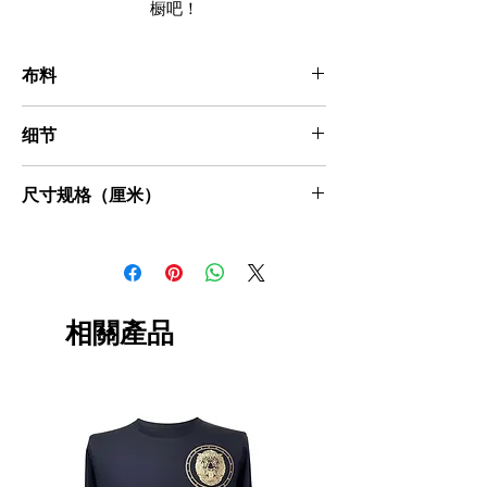
橱吧！
布料
100% 纯棉双丝光交织布
细节
Short Sleeves
尺寸规格（厘米）
Round Neck
Medium tiger hi-den foil printed
Straight Hem
尺寸
肩部
胸部
袖长
身体
W
L
四十
40
45
19.5
65
相關產品
四
46
41.5
四十
20.5
67
七
四十
43
49
21.5
69
八