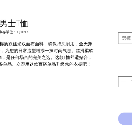
男士T恤
庫存單位： Q3180S
選擇
用棉质双丝光双面布面料，确保持久耐用，全天穿
计，为您的日常造型增添一抹时尚气息。丝滑柔软
华，是任何场合的完美之选。这款T恤舒适贴合，
备单品。立即用这款百搭单品升级您的衣橱吧！