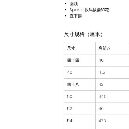
圆领
Spade 数码拔染印花
直下摆
尺寸规格（厘米）
尺寸
肩部W
四十四
40
46
41.5
四十八
43
50
44.5
52
46
54
47.5